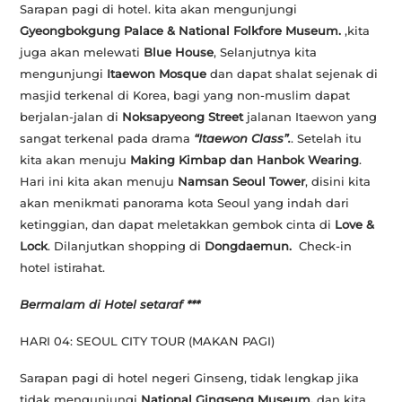
Sarapan pagi di hotel. kita akan mengunjungi
Gyeongbokgung Palace & National Folkfore Museum.
,kita
juga akan melewati
Blue House
, Selanjutnya kita
mengunjungi
Itaewon Mosque
dan dapat shalat sejenak di
masjid terkenal di Korea, bagi yang non-muslim dapat
berjalan-jalan di
Noksapyeong Street
jalanan Itaewon yang
sangat terkenal pada drama
“Itaewon Class”.
. Setelah itu
kita akan menuju
Making Kimbap dan Hanbok Wearing
.
Hari ini kita akan menuju
Namsan Seoul Tower
, disini kita
akan menikmati panorama kota Seoul yang indah dari
ketinggian, dan dapat meletakkan gembok cinta di
Love &
Lock
. Dilanjutkan shopping di
Dongdaemun.
Check-in
hotel istirahat.
Bermalam di Hotel setaraf ***
HARI 04: SEOUL CITY TOUR (MAKAN PAGI)
Sarapan pagi di hotel negeri Ginseng, tidak lengkap jika
tidak mengunjungi
National Gingseng Museum,
dan kita