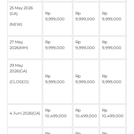
25 May 2026
Rp
Rp
Rp
R
(GA)
9,999,000
9,999,000
9,999,000
4,
(NEW)
27 May
Rp
Rp
Rp
R
2026(MH)
9,999,000
9,999,000
9,999,000
4,
29 May
2026(GA)
Rp
Rp
Rp
R
(CLOSED)
9,999,000
9,999,000
9,999,000
4,
Rp
Rp
Rp
R
4 Juni 2026(GA)
10,499,000
10,499,000
10,499,000
4,
Rp
Rp
Rp
R