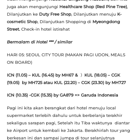
juga akan mengunjungi
Healthcare Shop (Red Pine Tree)
,
Dilanjutkan ke
Duty Free Shop
, Dilanjutkan menuju
K-
cosmetic Shop
, Dilanjutkan Shopping di
Myeongdong
Street.
Check-in hotel istirahat
Bermalam di Hotel *** / similar
HARI 05: SEOUL CITY TOUR (MAKAN PAGI UDON, MEALS
ON BOARD)
ICN (11.05) – KUL (16.45) by MH67 &
〉
KUL (18.05) – CGK
(19.05) by MH725 atau KUL (22.20) – CGK (23.30) by MH727
ICN (10.35) -CGK (15.35) by GA879 => Garuda Indonesia
Pagi ini kita akan berangkat dari hotel menuju local
supermarket terlebih dahulu untuk berbelanja terakhir
sekaligus sarapan pagi, Setelah itu Tiba waktunya diantar
ke Airport untuk kembali ke Jakarta. Berakhirlah tour yang
berkesan ini dan sampai jumpa di tour selanjutnya