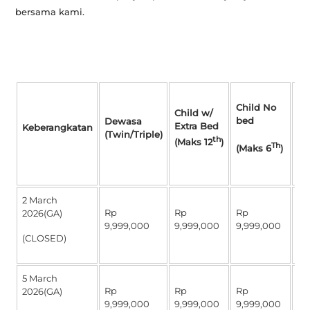
bersama kami.
Si
Child No
Su
Child w/
bed
Dewasa
Extra Bed
Keberangkatan
(J
(Twin/Triple)
th
(Maks 12
)
Th
Se
(Maks 6
)
Se
2 March
Rp
Rp
Rp
R
2026(GA)
9,999,000
9,999,000
9,999,000
4,
(CLOSED)
5 March
Rp
Rp
Rp
R
2026(GA)
9,999,000
9,999,000
9,999,000
4,