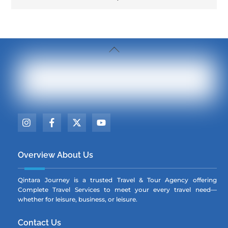
Back
To
Top
Icon
Icon
Icon
Icon
label
label
label
label
Overview About Us
Qintara Journey is a trusted Travel & Tour Agency offering
Complete Travel Services to meet your every travel need—
whether for leisure, business, or leisure.
Contact Us