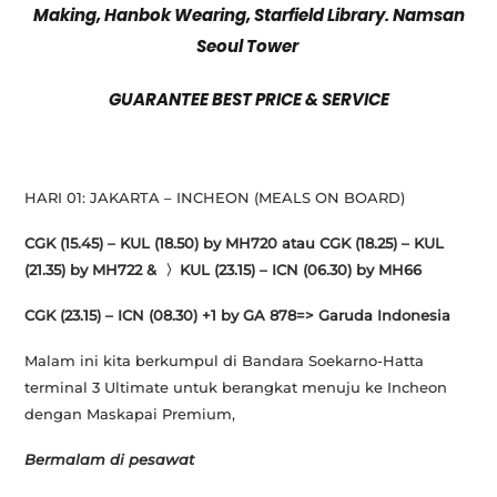
Making, Hanbok Wearing, Starfield Library. Namsan
Seoul Tower
GUARANTEE BEST PRICE & SERVICE
HARI 01: JAKARTA – INCHEON (MEALS ON BOARD)
CGK (15.45) – KUL (18.50) by MH720 atau CGK (18.25) – KUL
(21.35) by MH722 &
〉
KUL (23.15) – ICN (06.30) by MH66
CGK (23.15) – ICN (08.30) +1 by GA 878=> Garuda Indonesia
Malam ini kita berkumpul di Bandara Soekarno-Hatta
terminal 3 Ultimate untuk berangkat menuju ke Incheon
dengan Maskapai Premium,
Bermalam di pesawat