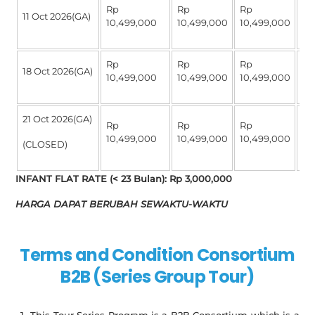
Rp
Rp
Rp
R
11 Oct 2026(GA)
10,499,000
10,499,000
10,499,000
4,
Rp
Rp
Rp
R
18 Oct 2026(GA)
10,499,000
10,499,000
10,499,000
4,
21 Oct 2026(GA)
Rp
Rp
Rp
R
10,499,000
10,499,000
10,499,000
4,
(CLOSED)
INFANT FLAT RATE (< 23 Bulan)
: Rp 3,000,000
HARGA DAPAT BERUBAH SEWAKTU-WAKTU
Terms and Condition Consortium
B2B (Series Group Tour)
This Tour Series Program is a B2B Consortium which is a