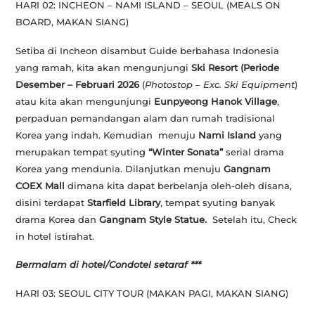
HARI 02: INCHEON – NAMI ISLAND – SEOUL (MEALS ON
BOARD, MAKAN SIANG)
Setiba di Incheon disambut Guide berbahasa Indonesia
yang ramah, kita akan mengunjungi
Ski Resort
(Periode
Desember – Februari 2026
(
Photostop – Exc. Ski Equipment
)
atau kita akan mengunjungi
Eunpyeong Hanok Village
,
perpaduan pemandangan alam dan rumah tradisional
Korea yang indah. Kemudian menuju
Nami Island
yang
merupakan tempat syuting
“Winter Sonata”
serial drama
Korea yang mendunia. Dilanjutkan menuju
Gangnam
COEX Mall
dimana kita dapat berbelanja oleh-oleh disana,
disini terdapat
Starfield Library
, tempat syuting banyak
drama Korea dan
Gangnam Style Statue.
Setelah itu, Check
in hotel istirahat.
Bermalam di hotel/Condotel setaraf ***
HARI 03: SEOUL CITY TOUR (MAKAN PAGI, MAKAN SIANG)