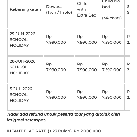
Child No
Child
Dewasa
Sing
bed
Keberangkatan
with
(Twin/Triple)
Sup
Extra Bed
(<4 Years)
25-JUN-2026
Rp
Rp
Rp
Rp
SCHOOL
7,990,000
7,990,000
7,590,000
2.80
HOLIDAY
28-JUN-2026
Rp
Rp
Rp
Rp
SCHOOL
7,990,000
7,990,000
7,590,000
2.80
HOLIDAY
5-JUL-2026
Rp
Rp
Rp
Rp
SCHOOL
7,990,000
7,990,000
7,590,000
2.80
HOLIDAY
Tidak ada refund untuk peserta tour yang ditolak oleh
imigrasi setempat.
INFANT FLAT RATE (< 23 Bulan): Rp 2.000.000