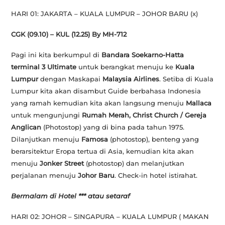
HARI 01: JAKARTA – KUALA LUMPUR – JOHOR BARU
(x)
CGK (09.10) – KUL (12.25) By MH-712
Pagi ini kita berkumpul di
Bandara Soekarno-Hatta
terminal 3 Ultimate
untuk berangkat menuju ke
Kuala
Lumpur
dengan Maskapai
Malaysia Airlines
. Setiba di Kuala
Lumpur kita akan disambut Guide berbahasa Indonesia
yang ramah kemudian kita akan langsung menuju
Mallaca
untuk mengunjungi
Rumah Merah, Christ Church / Gereja
Anglican
(Photostop)
yang di bina pada tahun 1975.
Dilanjutkan menuju
Famosa
(
photostop)
, benteng yang
berarsitektur Eropa tertua di Asia, kemudian kita akan
menuju
Jonker Street
(photostop)
dan melanjutkan
perjalanan menuju
Johor Baru
. Check-in hotel istirahat.
Bermalam di Hotel *** atau setaraf
HARI 02: JOHOR – SINGAPURA – KUALA LUMPUR
( MAKAN