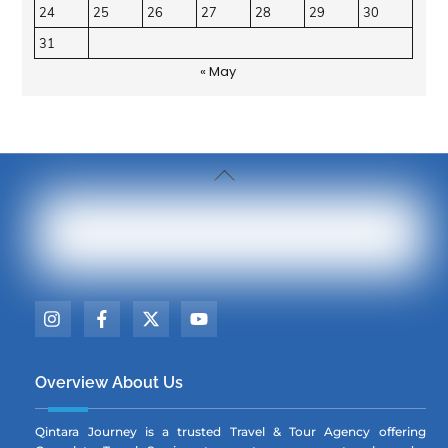
24
25
26
27
28
29
30
31
« May
Back
To
Top
Icon
Icon
Icon
Icon
label
label
label
label
Overview About Us
Qintara Journey is a trusted Travel & Tour Agency offering