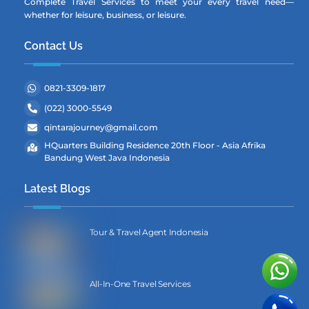
Complete Travel Services to meet your every travel need—
whether for leisure, business, or leisure.
Contact Us
0821-3309-1817
(022) 3000-5549
qintarajourney@gmail.com
HQuarters Building Residence 20th Floor - Asia Afrika
Bandung West Java Indonesia
Latest Blogs
Tour & Travel Agent Indonesia
All-In-One Travel Services