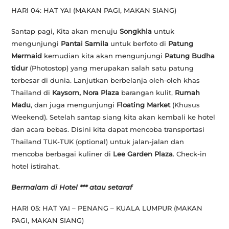
HARI 04: HAT YAI
(MAKAN PAGI, MAKAN SIANG)
Santap pagi, Kita akan menuju
Songkhla
untuk
mengunjungi
Pantai Samila
untuk berfoto di
Patung
Mermaid
kemudian kita akan mengunjungi
Patung Budha
tidur
(Photostop)
yang merupakan salah satu patung
terbesar di dunia. Lanjutkan berbelanja oleh-oleh khas
Thailand di
Kaysorn, Nora Plaza
barangan kulit,
Rumah
Madu
, dan juga mengunjungi
Floating Market
(
Khusus
Weekend
). Setelah santap siang kita akan kembali ke hotel
dan acara bebas. Disini kita dapat mencoba transportasi
Thailand TUK-TUK (optional)
untuk jalan-jalan dan
mencoba berbagai kuliner di
Lee Garden
Plaza
. Check-in
hotel istirahat.
Bermalam di Hotel *** atau setaraf
HARI 05: HAT YAI – PENANG – KUALA LUMPUR
(MAKAN
PAGI, MAKAN SIANG)